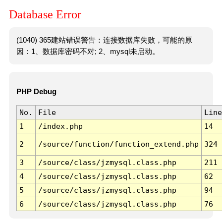
Database Error
(1040) 365建站错误警告：连接数据库失败，可能的原
因：1、数据库密码不对; 2、mysql未启动。
PHP Debug
No.
File
Line
1
/index.php
14
2
/source/function/function_extend.php
324
3
/source/class/jzmysql.class.php
211
4
/source/class/jzmysql.class.php
62
5
/source/class/jzmysql.class.php
94
6
/source/class/jzmysql.class.php
76