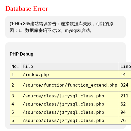
Database Error
(1040) 365建站错误警告：连接数据库失败，可能的原
因：1、数据库密码不对; 2、mysql未启动。
PHP Debug
No.
File
Line
1
/index.php
14
2
/source/function/function_extend.php
324
3
/source/class/jzmysql.class.php
211
4
/source/class/jzmysql.class.php
62
5
/source/class/jzmysql.class.php
94
6
/source/class/jzmysql.class.php
76