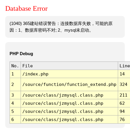
Database Error
(1040) 365建站错误警告：连接数据库失败，可能的原
因：1、数据库密码不对; 2、mysql未启动。
PHP Debug
No.
File
Line
1
/index.php
14
2
/source/function/function_extend.php
324
3
/source/class/jzmysql.class.php
211
4
/source/class/jzmysql.class.php
62
5
/source/class/jzmysql.class.php
94
6
/source/class/jzmysql.class.php
76