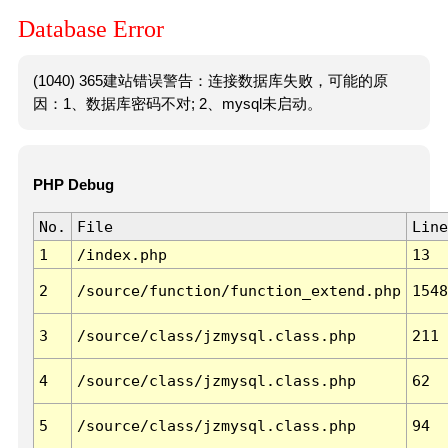
Database Error
(1040) 365建站错误警告：连接数据库失败，可能的原
因：1、数据库密码不对; 2、mysql未启动。
PHP Debug
No.
File
Line
1
/index.php
13
2
/source/function/function_extend.php
1548
3
/source/class/jzmysql.class.php
211
4
/source/class/jzmysql.class.php
62
5
/source/class/jzmysql.class.php
94