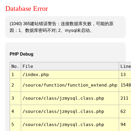
Database Error
(1040) 365建站错误警告：连接数据库失败，可能的原
因：1、数据库密码不对; 2、mysql未启动。
PHP Debug
No.
File
Line
1
/index.php
13
2
/source/function/function_extend.php
1548
3
/source/class/jzmysql.class.php
211
4
/source/class/jzmysql.class.php
62
5
/source/class/jzmysql.class.php
94