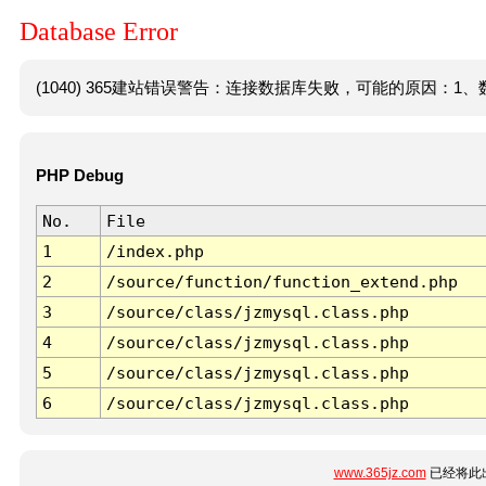
Database Error
(1040) 365建站错误警告：连接数据库失败，可能的原因：1、数
PHP Debug
No.
File
1
/index.php
2
/source/function/function_extend.php
3
/source/class/jzmysql.class.php
4
/source/class/jzmysql.class.php
5
/source/class/jzmysql.class.php
6
/source/class/jzmysql.class.php
www.365jz.com
已经将此