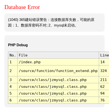
Database Error
(1040) 365建站错误警告：连接数据库失败，可能的原
因：1、数据库密码不对; 2、mysql未启动。
PHP Debug
No.
File
Line
1
/index.php
14
2
/source/function/function_extend.php
324
3
/source/class/jzmysql.class.php
211
4
/source/class/jzmysql.class.php
62
5
/source/class/jzmysql.class.php
94
6
/source/class/jzmysql.class.php
76