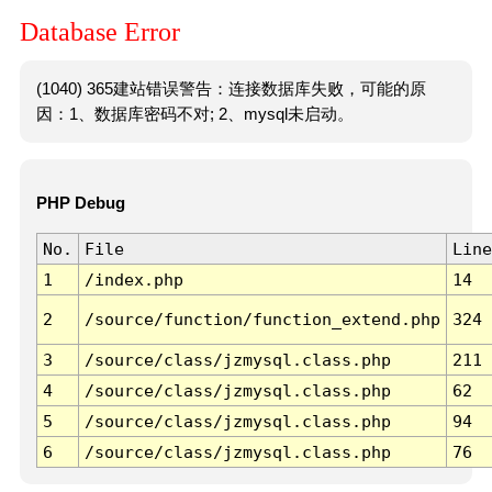
Database Error
(1040) 365建站错误警告：连接数据库失败，可能的原
因：1、数据库密码不对; 2、mysql未启动。
PHP Debug
No.
File
Line
1
/index.php
14
2
/source/function/function_extend.php
324
3
/source/class/jzmysql.class.php
211
4
/source/class/jzmysql.class.php
62
5
/source/class/jzmysql.class.php
94
6
/source/class/jzmysql.class.php
76