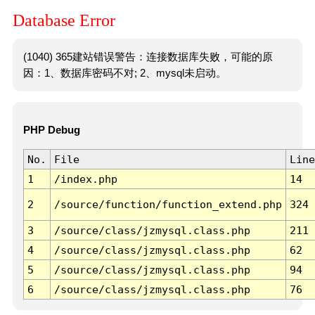
Database Error
(1040) 365建站错误警告：连接数据库失败，可能的原
因：1、数据库密码不对; 2、mysql未启动。
PHP Debug
No.
File
Line
1
/index.php
14
2
/source/function/function_extend.php
324
3
/source/class/jzmysql.class.php
211
4
/source/class/jzmysql.class.php
62
5
/source/class/jzmysql.class.php
94
6
/source/class/jzmysql.class.php
76