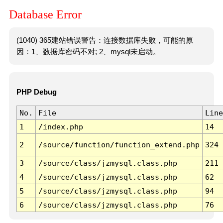
Database Error
(1040) 365建站错误警告：连接数据库失败，可能的原
因：1、数据库密码不对; 2、mysql未启动。
PHP Debug
No.
File
Line
1
/index.php
14
2
/source/function/function_extend.php
324
3
/source/class/jzmysql.class.php
211
4
/source/class/jzmysql.class.php
62
5
/source/class/jzmysql.class.php
94
6
/source/class/jzmysql.class.php
76