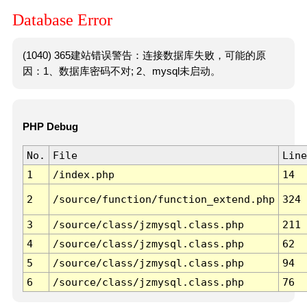
Database Error
(1040) 365建站错误警告：连接数据库失败，可能的原
因：1、数据库密码不对; 2、mysql未启动。
PHP Debug
No.
File
Line
1
/index.php
14
2
/source/function/function_extend.php
324
3
/source/class/jzmysql.class.php
211
4
/source/class/jzmysql.class.php
62
5
/source/class/jzmysql.class.php
94
6
/source/class/jzmysql.class.php
76