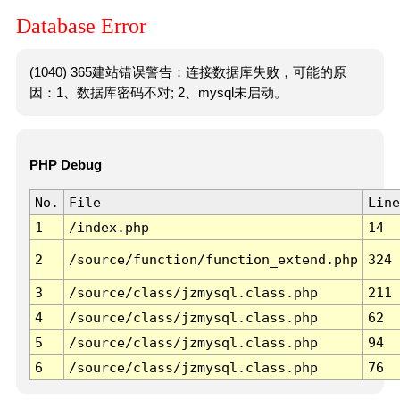
Database Error
(1040) 365建站错误警告：连接数据库失败，可能的原
因：1、数据库密码不对; 2、mysql未启动。
PHP Debug
No.
File
Line
1
/index.php
14
2
/source/function/function_extend.php
324
3
/source/class/jzmysql.class.php
211
4
/source/class/jzmysql.class.php
62
5
/source/class/jzmysql.class.php
94
6
/source/class/jzmysql.class.php
76