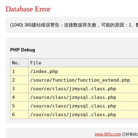
Database Error
(1040) 365建站错误警告：连接数据库失败，可能的原因：1、数
PHP Debug
No.
File
1
/index.php
2
/source/function/function_extend.php
3
/source/class/jzmysql.class.php
4
/source/class/jzmysql.class.php
5
/source/class/jzmysql.class.php
6
/source/class/jzmysql.class.php
www.365jz.com
已经将此