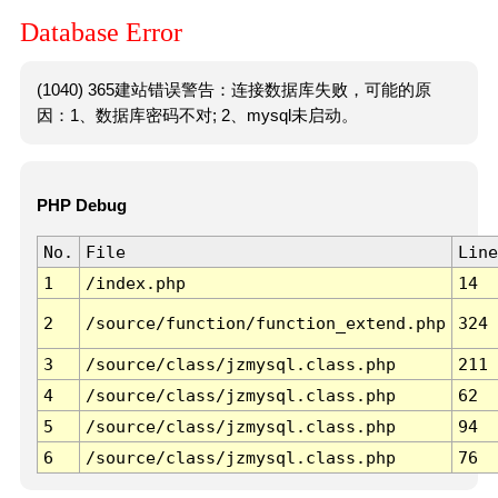
Database Error
(1040) 365建站错误警告：连接数据库失败，可能的原
因：1、数据库密码不对; 2、mysql未启动。
PHP Debug
No.
File
Line
1
/index.php
14
2
/source/function/function_extend.php
324
3
/source/class/jzmysql.class.php
211
4
/source/class/jzmysql.class.php
62
5
/source/class/jzmysql.class.php
94
6
/source/class/jzmysql.class.php
76