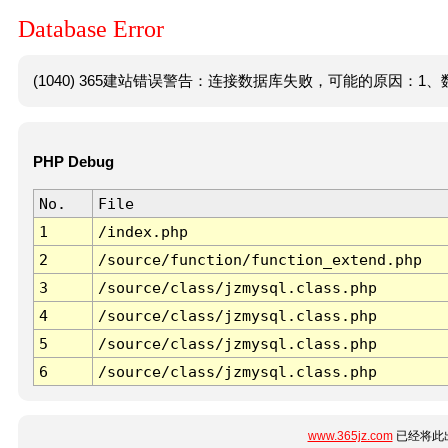
Database Error
(1040) 365建站错误警告：连接数据库失败，可能的原因：1、数
PHP Debug
No.
File
1
/index.php
2
/source/function/function_extend.php
3
/source/class/jzmysql.class.php
4
/source/class/jzmysql.class.php
5
/source/class/jzmysql.class.php
6
/source/class/jzmysql.class.php
www.365jz.com
已经将此