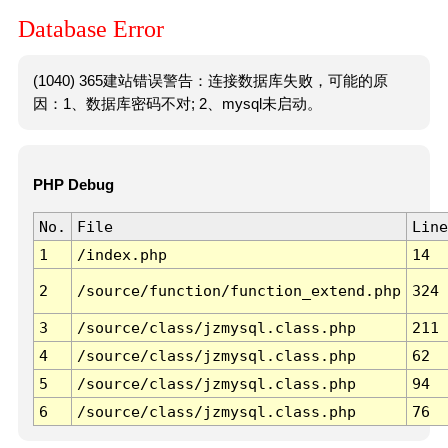
Database Error
(1040) 365建站错误警告：连接数据库失败，可能的原
因：1、数据库密码不对; 2、mysql未启动。
PHP Debug
No.
File
Line
1
/index.php
14
2
/source/function/function_extend.php
324
3
/source/class/jzmysql.class.php
211
4
/source/class/jzmysql.class.php
62
5
/source/class/jzmysql.class.php
94
6
/source/class/jzmysql.class.php
76