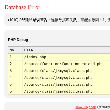
Database Error
(1040) 365建站错误警告：连接数据库失败，可能的原因：1、数
PHP Debug
No.
File
1
/index.php
2
/source/function/function_extend.php
3
/source/class/jzmysql.class.php
4
/source/class/jzmysql.class.php
5
/source/class/jzmysql.class.php
6
/source/class/jzmysql.class.php
www.365jz.com
已经将此