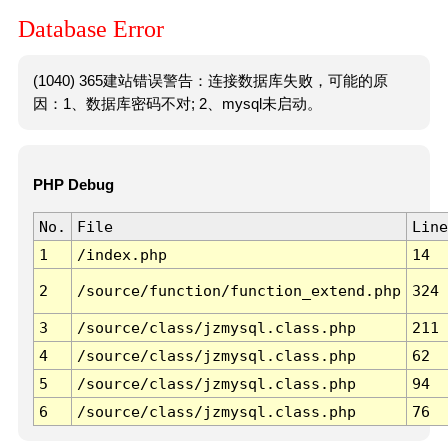
Database Error
(1040) 365建站错误警告：连接数据库失败，可能的原
因：1、数据库密码不对; 2、mysql未启动。
PHP Debug
No.
File
Line
1
/index.php
14
2
/source/function/function_extend.php
324
3
/source/class/jzmysql.class.php
211
4
/source/class/jzmysql.class.php
62
5
/source/class/jzmysql.class.php
94
6
/source/class/jzmysql.class.php
76