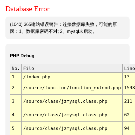
Database Error
(1040) 365建站错误警告：连接数据库失败，可能的原
因：1、数据库密码不对; 2、mysql未启动。
PHP Debug
No.
File
Line
1
/index.php
13
2
/source/function/function_extend.php
1548
3
/source/class/jzmysql.class.php
211
4
/source/class/jzmysql.class.php
62
5
/source/class/jzmysql.class.php
94