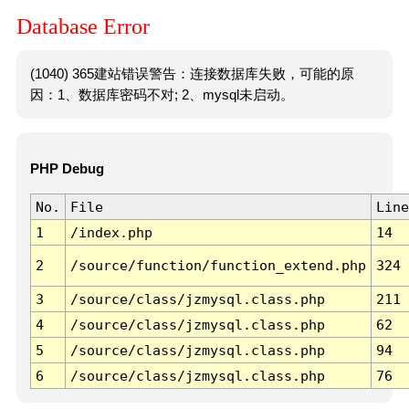
Database Error
(1040) 365建站错误警告：连接数据库失败，可能的原
因：1、数据库密码不对; 2、mysql未启动。
PHP Debug
No.
File
Line
1
/index.php
14
2
/source/function/function_extend.php
324
3
/source/class/jzmysql.class.php
211
4
/source/class/jzmysql.class.php
62
5
/source/class/jzmysql.class.php
94
6
/source/class/jzmysql.class.php
76