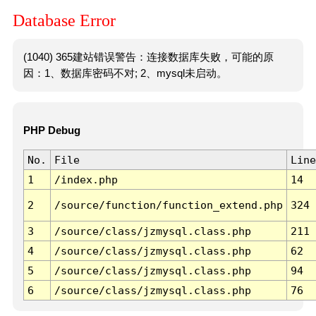
Database Error
(1040) 365建站错误警告：连接数据库失败，可能的原
因：1、数据库密码不对; 2、mysql未启动。
PHP Debug
No.
File
Line
1
/index.php
14
2
/source/function/function_extend.php
324
3
/source/class/jzmysql.class.php
211
4
/source/class/jzmysql.class.php
62
5
/source/class/jzmysql.class.php
94
6
/source/class/jzmysql.class.php
76