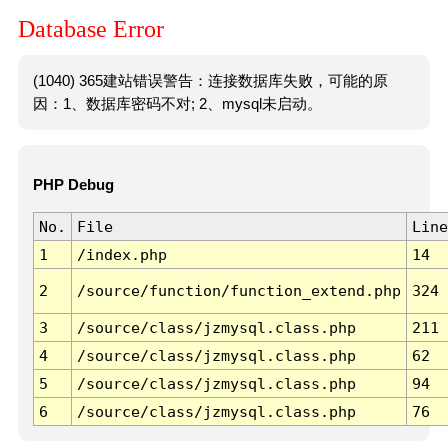
Database Error
(1040) 365建站错误警告：连接数据库失败，可能的原
因：1、数据库密码不对; 2、mysql未启动。
PHP Debug
No.
File
Line
1
/index.php
14
2
/source/function/function_extend.php
324
3
/source/class/jzmysql.class.php
211
4
/source/class/jzmysql.class.php
62
5
/source/class/jzmysql.class.php
94
6
/source/class/jzmysql.class.php
76