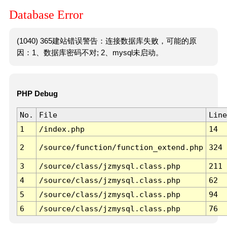
Database Error
(1040) 365建站错误警告：连接数据库失败，可能的原
因：1、数据库密码不对; 2、mysql未启动。
PHP Debug
No.
File
Line
1
/index.php
14
2
/source/function/function_extend.php
324
3
/source/class/jzmysql.class.php
211
4
/source/class/jzmysql.class.php
62
5
/source/class/jzmysql.class.php
94
6
/source/class/jzmysql.class.php
76