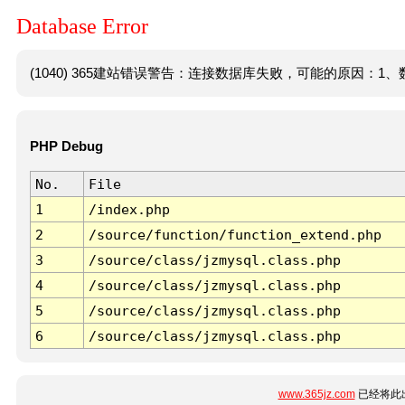
Database Error
(1040) 365建站错误警告：连接数据库失败，可能的原因：1、数
PHP Debug
No.
File
1
/index.php
2
/source/function/function_extend.php
3
/source/class/jzmysql.class.php
4
/source/class/jzmysql.class.php
5
/source/class/jzmysql.class.php
6
/source/class/jzmysql.class.php
www.365jz.com
已经将此