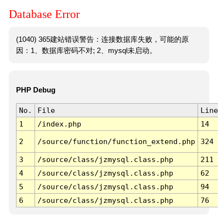
Database Error
(1040) 365建站错误警告：连接数据库失败，可能的原
因：1、数据库密码不对; 2、mysql未启动。
PHP Debug
No.
File
Line
1
/index.php
14
2
/source/function/function_extend.php
324
3
/source/class/jzmysql.class.php
211
4
/source/class/jzmysql.class.php
62
5
/source/class/jzmysql.class.php
94
6
/source/class/jzmysql.class.php
76