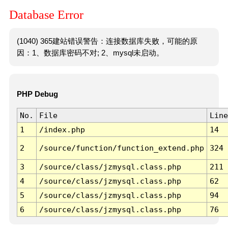
Database Error
(1040) 365建站错误警告：连接数据库失败，可能的原
因：1、数据库密码不对; 2、mysql未启动。
PHP Debug
No.
File
Line
1
/index.php
14
2
/source/function/function_extend.php
324
3
/source/class/jzmysql.class.php
211
4
/source/class/jzmysql.class.php
62
5
/source/class/jzmysql.class.php
94
6
/source/class/jzmysql.class.php
76