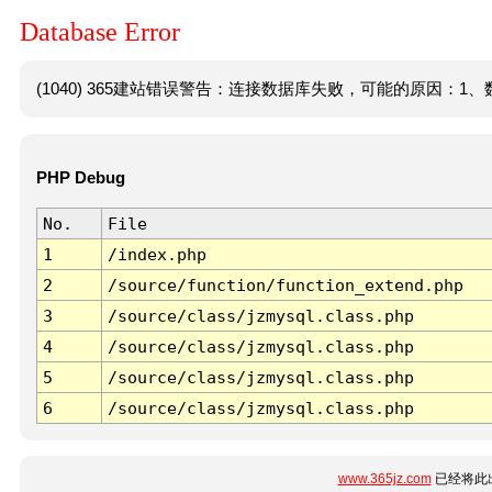
Database Error
(1040) 365建站错误警告：连接数据库失败，可能的原因：1、数
PHP Debug
No.
File
1
/index.php
2
/source/function/function_extend.php
3
/source/class/jzmysql.class.php
4
/source/class/jzmysql.class.php
5
/source/class/jzmysql.class.php
6
/source/class/jzmysql.class.php
www.365jz.com
已经将此