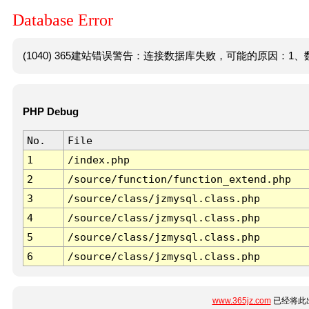
Database Error
(1040) 365建站错误警告：连接数据库失败，可能的原因：1、数
PHP Debug
No.
File
1
/index.php
2
/source/function/function_extend.php
3
/source/class/jzmysql.class.php
4
/source/class/jzmysql.class.php
5
/source/class/jzmysql.class.php
6
/source/class/jzmysql.class.php
www.365jz.com
已经将此