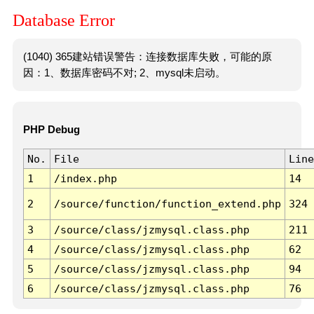
Database Error
(1040) 365建站错误警告：连接数据库失败，可能的原
因：1、数据库密码不对; 2、mysql未启动。
PHP Debug
No.
File
Line
1
/index.php
14
2
/source/function/function_extend.php
324
3
/source/class/jzmysql.class.php
211
4
/source/class/jzmysql.class.php
62
5
/source/class/jzmysql.class.php
94
6
/source/class/jzmysql.class.php
76