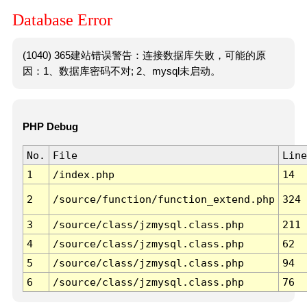
Database Error
(1040) 365建站错误警告：连接数据库失败，可能的原
因：1、数据库密码不对; 2、mysql未启动。
PHP Debug
No.
File
Line
1
/index.php
14
2
/source/function/function_extend.php
324
3
/source/class/jzmysql.class.php
211
4
/source/class/jzmysql.class.php
62
5
/source/class/jzmysql.class.php
94
6
/source/class/jzmysql.class.php
76