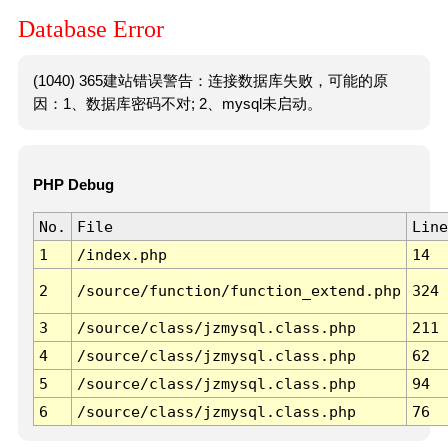
Database Error
(1040) 365建站错误警告：连接数据库失败，可能的原
因：1、数据库密码不对; 2、mysql未启动。
PHP Debug
No.
File
Line
1
/index.php
14
2
/source/function/function_extend.php
324
3
/source/class/jzmysql.class.php
211
4
/source/class/jzmysql.class.php
62
5
/source/class/jzmysql.class.php
94
6
/source/class/jzmysql.class.php
76