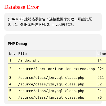
Database Error
(1040) 365建站错误警告：连接数据库失败，可能的原
因：1、数据库密码不对; 2、mysql未启动。
PHP Debug
No.
File
Line
1
/index.php
14
2
/source/function/function_extend.php
324
3
/source/class/jzmysql.class.php
211
4
/source/class/jzmysql.class.php
62
5
/source/class/jzmysql.class.php
94
6
/source/class/jzmysql.class.php
76