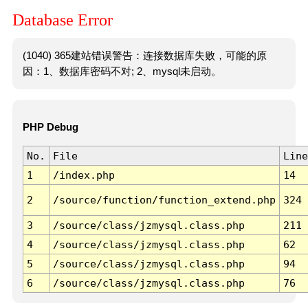
Database Error
(1040) 365建站错误警告：连接数据库失败，可能的原
因：1、数据库密码不对; 2、mysql未启动。
PHP Debug
No.
File
Line
1
/index.php
14
2
/source/function/function_extend.php
324
3
/source/class/jzmysql.class.php
211
4
/source/class/jzmysql.class.php
62
5
/source/class/jzmysql.class.php
94
6
/source/class/jzmysql.class.php
76