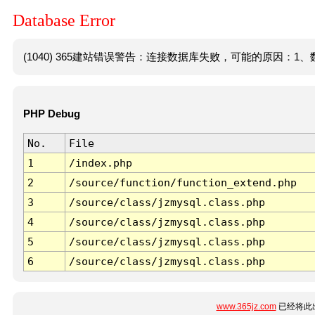
Database Error
(1040) 365建站错误警告：连接数据库失败，可能的原因：1、数
PHP Debug
No.
File
1
/index.php
2
/source/function/function_extend.php
3
/source/class/jzmysql.class.php
4
/source/class/jzmysql.class.php
5
/source/class/jzmysql.class.php
6
/source/class/jzmysql.class.php
www.365jz.com
已经将此