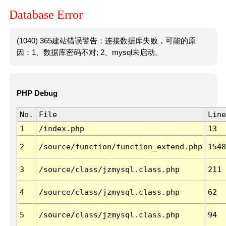
Database Error
(1040) 365建站错误警告：连接数据库失败，可能的原
因：1、数据库密码不对; 2、mysql未启动。
PHP Debug
No.
File
Line
1
/index.php
13
2
/source/function/function_extend.php
1548
3
/source/class/jzmysql.class.php
211
4
/source/class/jzmysql.class.php
62
5
/source/class/jzmysql.class.php
94